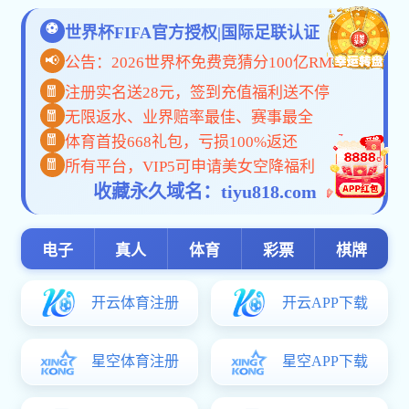
2017秋期末考试日程排定
必赢电子游戏网站
我校职称评定工作启动
社区教育摄影培训门庭若市
同学们可以通过手机银行交学
27名同学喜获奖学金
公共基础课统一考试时间排定
南充电大读书活动再掀热潮
<< 首页
<< 上一
版权所有：必赢电子游戏网站
邮编：637000 技术支持：15309076