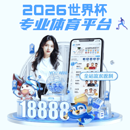
必赢电子游戏网站,必赢电游娱乐官网
您好，欢迎来到必赢电子游戏网站,必赢电游娱乐官网！
首页
学校简介
机构设置
直属学院
县级电大
必赢电子游戏网站
当前位置
:
网站首页
>
必赢电子