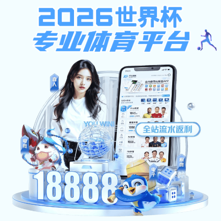
必赢电子游戏网站,必赢电游娱乐官网
您好，欢迎来到必赢电子游戏网站,必赢电游娱乐官网！
首页
学校简介
机构设置
直属学院
县级电大
必赢电子游戏网站
当前位置
:
网站首页
>
必赢电子