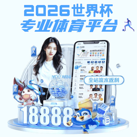
必赢电子游戏网站,必赢电游娱乐官网
您好，欢迎来到必赢电子游戏网站,必赢电游娱乐官网！
首页
学校简介
机构设置
直属学院
县级电大
直属学院
当前位置
:
网站首页
>
直属学院