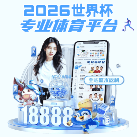
必赢电子游戏网站,必赢电游娱乐官网
您好，欢迎来到必赢电子游戏网站,必赢电游娱乐官网！
首页
学校简介
机构设置
直属学院
县级电大
教学教务
当前位置
:
网站首页
>
教学教务