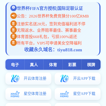
教务工作
必赢电
教学工作
来源：必赢
考务工作
评奖评优
在学校党委、行
政策文件
力探索、积极创新
常用报表
的进展。
课程说明
继续抓好网上
一、
师范大学教师加入到辅导
好的效果。
2019
四川
展。6月28日，
告，南充电大以综合评
标中，我校有9项进