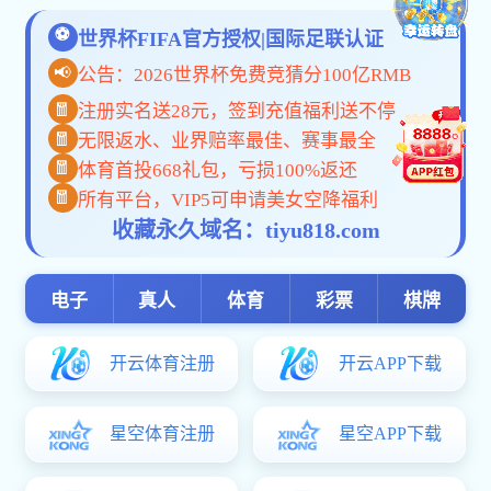
科研讯息
必
科研成果
来源：必赢电
政策文件
19次社科评奖申报通知
上一篇：
关于申报四川省社会
2021年度项目的通知
版权所有：必赢电子游戏网站,
邮编：637000 技术支持：1530907
总
必赢电子游戏网站(中国)官方网站登录入口