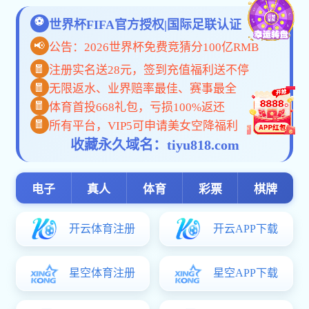
科研讯息
必赢电子游戏网
科研成果
来源：必赢电
必赢电子游戏网
政策文件
于开展2024年
关于开展2024年度科研项目集中结
上一篇：
四川开放大学各类
定汇总（2024年更新）
版权所有：必赢电子游戏网站
邮编：637000 技术支持：153090761
总